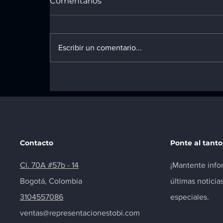
Comentarios
Escribir un comentario...
Guía de Inventario 2026:
Los 5 repuestos de
Renault y Chevrolet que
nunca deben faltar en tu
mostrador
Contacto
Ponte al tanto
Cl. 70A #57b - 14
¡Mantente info
Bogotá, Colombia
últimas noticia
3104557086
especiales.
ventas@representacionestobi.com