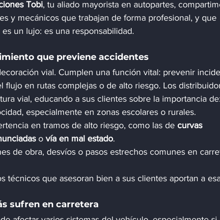
ciones Tobi
, tu aliado mayorista en autopartes, compartim
eres y mecánicos que trabajan de forma profesional, y que 
es un lujo: es una responsabilidad.
cimiento que previene accidentes
ecoración vial. Cumplen una función vital: prevenir incide
l flujo en rutas complejas o de alto riesgo. Los distribuido
tura vial, educando a sus clientes sobre la importancia de
ocidad, especialmente en zonas escolares o rurales.
tencia en tramos de alto riesgo, como las de 
curvas 
nunciadas
 o 
vía en mal estado
.
ones de obra, desvíos o pasos estrechos comunes en carre
os técnicos que asesoran bien a sus clientes aportan a esa
ás sufren en carretera
de afectar varios sistemas del vehículo, especialmente si 