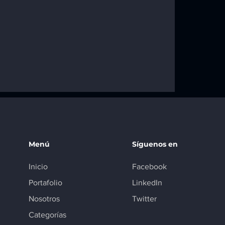
ara RPT
a Twingo,
e II, Logan y
Menú
Síguenos en
Inicio
Facebook
Portafolio
LinkedIn
Nosotros
Twitter
Categorías