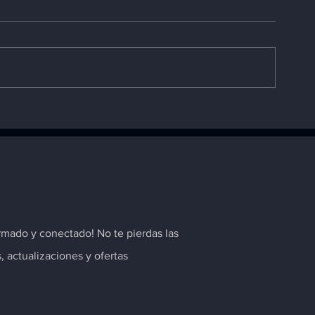
TR: La marca propia que
Buje Tijera p
impulsa el rendimiento de
Marca TR par
tu vehículo
Duster, Megan
Sandero
rmado y conectado! No te pierdas las
s, actualizaciones y ofertas