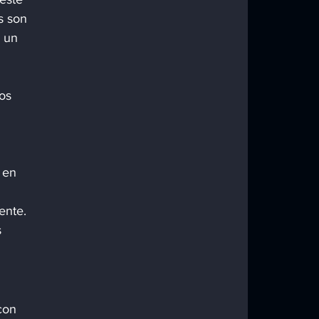
s son 
 un 
os 
 en 
ente.
 
con 