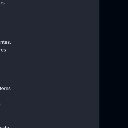
os 
ntes, 
res 
:
teras 
 
este 