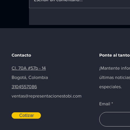
Guía de Inventario 2026:
Los 5 repuestos de
Renault y Chevrolet que
nunca deben faltar en tu
mostrador
Contacto
Ponte al tanto
Cl. 70A #57b - 14
¡Mantente info
Bogotá, Colombia
últimas noticia
3104557086
especiales.
ventas@representacionestobi.com
Email
Cotizar