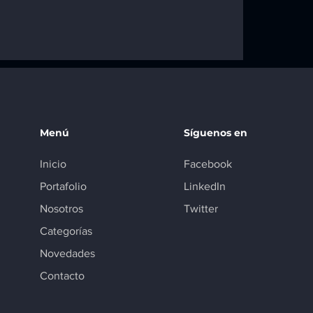
ara RPT
a Twingo,
e II, Logan y
Menú
Síguenos en
Inicio
Facebook
Portafolio
LinkedIn
Nosotros
Twitter
Categorías
Novedades
Contacto