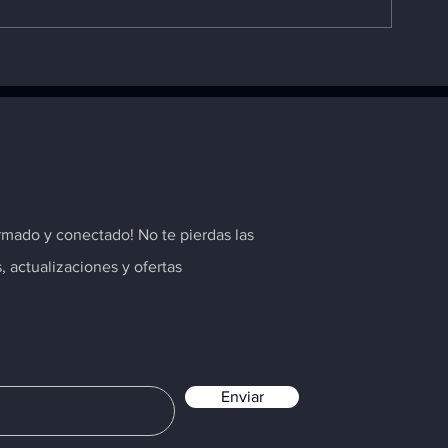
TR: La marca propia que
Buje Tijera p
impulsa el rendimiento de
Marca TR par
tu vehículo
Duster, Megan
Sandero
rmado y conectado! No te pierdas las
s, actualizaciones y ofertas
Enviar