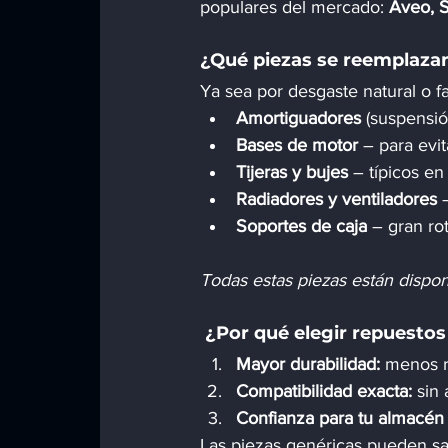
populares del mercado: 
Aveo, S
¿Qué piezas se reemplazan
Ya sea por desgaste natural o 
Amortiguadores
 (suspensió
Bases de motor
 – para evi
Tijeras y bujes
 – típicos 
Radiadores y ventiladores
 
Soportes de caja
 – gran r
Todas estas piezas están dispo
 ¿Por qué elegir repuestos
Mayor durabilidad:
 menos r
Compatibilidad exacta:
 sin
Confianza para tu almacén
Las piezas genéricas pueden sal