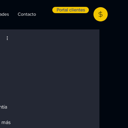
Portal clientes
ades
Contacto
tía 
t más 