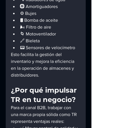
🛞 Amortiguadores
⚙️ Bujes
🛢️ Bomba de aceite
🌬️ Filtro de aire
🌀 Motoventilador
🔗 Bieleta
📟 Sensores de velocímetro
Esto facilita la gestión del 
inventario y mejora la eficiencia 
en la operación de almacenes y 
distribuidores.
¿Por qué impulsar 
TR en tu negocio?
Para el canal B2B, trabajar con 
una marca propia sólida como TR 
representa ventajas reales: